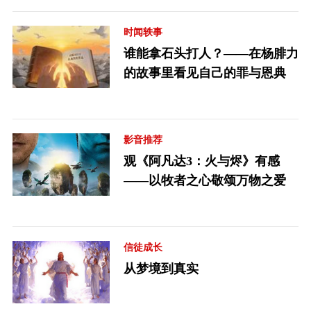
时闻轶事
谁能拿石头打人？——在杨腓力
的故事里看见自己的罪与恩典
影音推荐
观《阿凡达3：火与烬》有感
——以牧者之心敬颂万物之爱
信徒成长
从梦境到真实