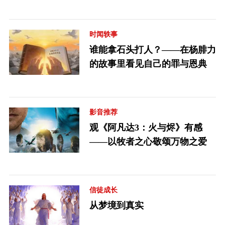
时闻轶事
谁能拿石头打人？——在杨腓力
的故事里看见自己的罪与恩典
影音推荐
观《阿凡达3：火与烬》有感
——以牧者之心敬颂万物之爱
信徒成长
从梦境到真实