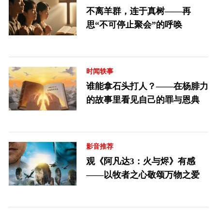
不离羊群，连于真树——再
思“不可停止聚会”的呼唤
时闻轶事
谁能拿石头打人？——在杨腓力
的故事里看见自己的罪与恩典
影音推荐
观《阿凡达3：火与烬》有感
——以牧者之心敬颂万物之爱