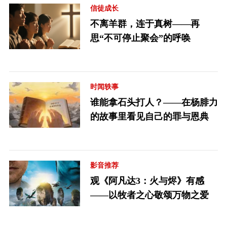
信徒成长
不离羊群，连于真树——再
思“不可停止聚会”的呼唤
时闻轶事
谁能拿石头打人？——在杨腓力
的故事里看见自己的罪与恩典
影音推荐
观《阿凡达3：火与烬》有感
——以牧者之心敬颂万物之爱