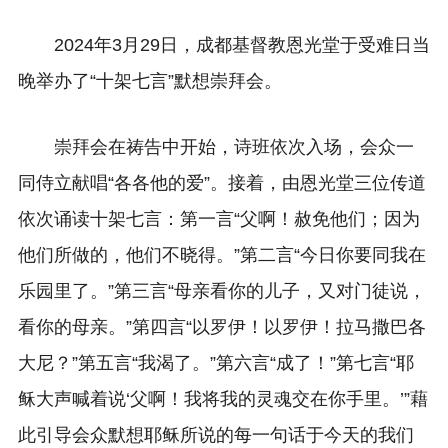
2024年3月29日，成都基督教恩光堂于受难日当
晚举办了“十架七言”默想崇拜会。
崇拜会在祷告中开始，诗班依次入场，会众一
同侍立献唱“各各他的爱”。接着，由恩光堂三位传道
依次诵读十架七言：第一言“父啊！赦免他们；因为
他们所做的，他们不晓得。”第二言“今日你要同我在
乐园里了。”第三言“母亲看你的儿子，又对门徒说，
看你的母亲。”第四言“以罗伊！以罗伊！拉马撒巴各
大尼？”第五言“我渴了。”第六言“成了！”第七言“耶
稣大声喊着说‘父啊！我将我的灵魂交在你手里。’”藉
此引导会众默想耶稣所说的每一句话于今天的我们