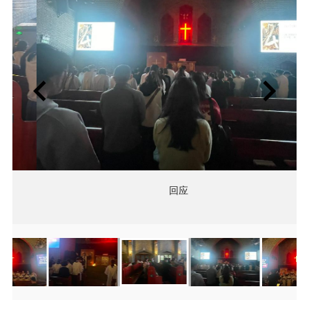
回应
Item
Item
2
2
of
of
4
4