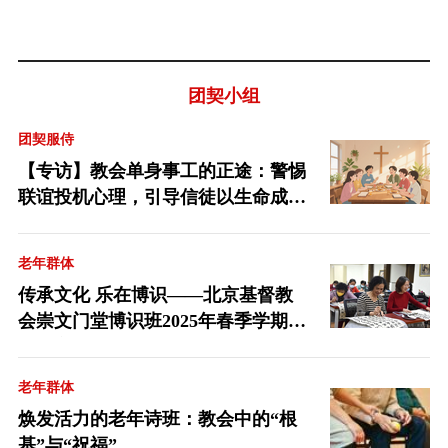
团契小组
团契服侍
【专访】教会单身事工的正途：警惕
联谊投机心理，引导信徒以生命成熟
等候神
老年群体
传承文化 乐在博识——北京基督教
会崇文门堂博识班2025年春季学期圆
满收官
老年群体
焕发活力的老年诗班：教会中的“根
基”与“祝福”