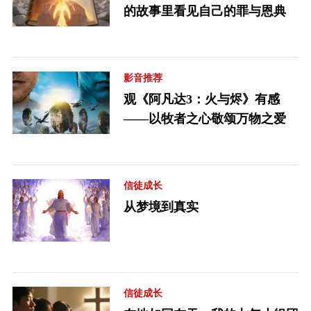
的故事里看见自己的罪与恩典
影音推荐
观《阿凡达3：火与烬》有感
——以牧者之心敬颂万物之爱
信徒成长
从梦境到真实
信徒成长