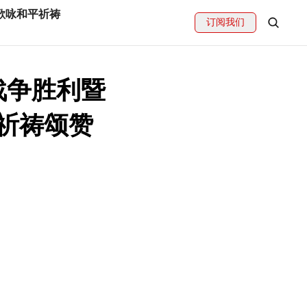
歌咏和平祈祷
订阅我们
战争胜利暨
祈祷颂赞