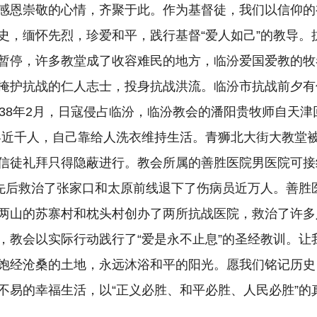
感恩崇敬的心情，齐聚于此。作为基督徒，我们以信仰的
史，缅怀先烈，珍爱和平，践行基督“爱人如己”的教导。
暂停，许多教堂成了收容难民的地方，临汾爱国爱教的牧
掩护抗战的仁人志士，投身抗战洪流。临汾市抗战前夕有
938年2月，日寇侵占临汾，临汾教会的潘阳贵牧师自天津
容近千人，自己靠给人洗衣维持生活。青狮北大街大教堂
信徒礼拜只得隐蔽进行。教会所属的善胜医院男医院可接纳
，先后救治了张家口和太原前线退下了伤病员近万人。善胜
两山的苏寨村和枕头村创办了两所抗战医院，救治了许多
，教会以实际行动践行了“爱是永不止息”的圣经教训。让
饱经沧桑的土地，永远沐浴和平的阳光。愿我们铭记历史
不易的幸福生活，以“正义必胜、和平必胜、人民必胜”的