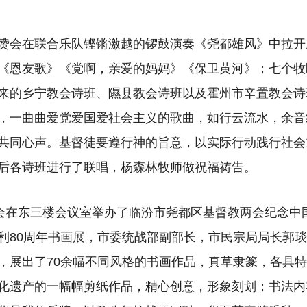
赞会在联合乐队铿锵激越的锣鼓演奏《尧都雄风》中拉开
《恩友歌》《党啊，亲爱的妈妈》《保卫黄河》；七个牧
来的乡宁教会诗班、隰县教会诗班以及霍州市辛置教会诗
，一曲曲爱党爱国爱社会主义的歌曲，如行云流水，余音
共同心声。基督徒要遵行神的旨意，以实际行动践行社会
后各诗班进行了联唱，杨森林牧师做祝福祷告。
两会在东三楼会议室举办了临汾市尧都区基督教两会纪念中
利80周年书画展，市委统战部副部长，市民宗局局长郭
，展出了70余幅不同风格的书画作品，真草隶篆，各具
化遗产的一幅幅剪纸作品，精心创意，形象刻划；书法内