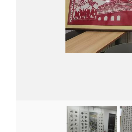
Item
Item
3
3
of
of
7
7