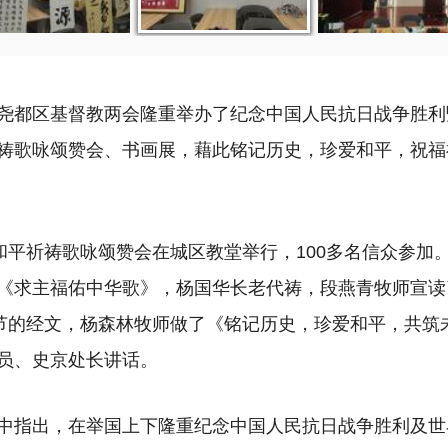
尧都区基督教两会隆重举办了纪念中国人民抗日战争胜利
祷歌咏颂赞会、书画展，藉此铭记历史，珍爱和平，祝福
，和平祈祷歌咏颂赞会在城区教堂举行，100多名信众参加
《求主福佑中华歌》，杨国华长老代祷，段燕青牧师宣读了
2节的经文，杨森林牧师做了《铭记历史，珍爱和平，共筑
员、史京处长讲话。
中指出，在举国上下隆重纪念中国人民抗日战争胜利及世