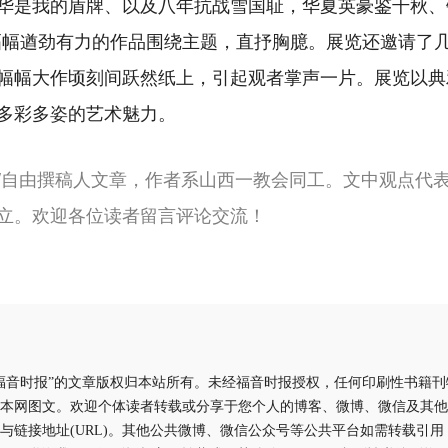
华是我的盾牌、以及八年抗战雪国耻，华夏英豪鉴千秋、
-一幅幅遒劲有力的作品围绕主题，直抒胸臆。展览还邀请了
幅幅大作顷刻间跃然纸上，引起观者掌声一片。展览以典
多彩多姿的艺术魅力。
/自由撰稿人文章，作者系山西一教会同工。文中观点代
立。欢迎各位读者留言评论交流！
福音时报”的文章版权归本站所有。未经福音时报授权，任何印刷性书籍
本网图文。欢迎个体读者转载或分享于您个人的博客、微博、微信及其他
与链接地址(URL)。其他公共微博、微信公众号等公共平台如需转载引