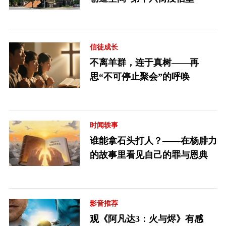
信徒成长
不离羊群，连于真树——再
思“不可停止聚会”的呼唤
时闻轶事
谁能拿石头打人？——在杨腓力
的故事里看见自己的罪与恩典
影音推荐
观《阿凡达3：火与烬》有感