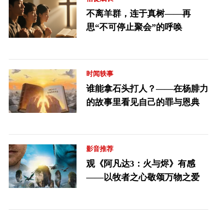
不离羊群，连于真树——再
思“不可停止聚会”的呼唤
时闻轶事
谁能拿石头打人？——在杨腓力
的故事里看见自己的罪与恩典
影音推荐
观《阿凡达3：火与烬》有感
——以牧者之心敬颂万物之爱