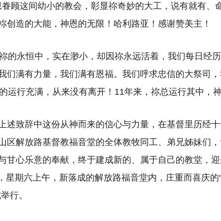
开恩眷顾这间幼小的教会，彰显祢奇妙的大工，说有就有、
祢创造的大能，神恩的无限！哈利路亚！感谢赞美主！
在祢的永恒中，实在渺小，却因祢永远活着，我们每日经
我们满有力量，我们满有恩福。我们呼求忠信的大祭司，
年的运行充满，从来没有离开！11年来，祢总运行其中，神
上述致辞中这份从神而来的信心与力量，在基督里历经十
山区解放路基督教福音堂的全体教牧同工、弟兄姊妹们，
与甘心乐意的奉献，终于建成新的、属于自己的教堂，迎
4日，星期六上午，新落成的解放路福音堂内，庄重而喜庆的
式举行。