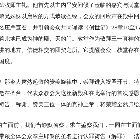
斌牧师主礼。他首先以主内平安问候了莅临的嘉宾与满堂
弟兄姊妹以启应的方式恭读圣经，会众的回应声在殿中回
名庄严宣召，并引领会众共同诵读《创世记》28章10至1
着此地已成为神的殿、天的门。教堂作为敬拜三一真神的
讲的地方、信徒相交的团契之所。它提醒会众，教堂存在
国度。
》那令人肃然起敬的赞美旋律中，崇拜进入祝圣环节。特
老在圣台，代表众教会为这座新殿和在此举行的首次感恩
祷告，称谢、赞美三位一体的真神上帝，将荣耀全然归给
的主面前，我们当静默省察，求主鉴察我们，一同在主面
带领全体会众奉主耶稣的圣名进行认罪祷告（解罪），洁