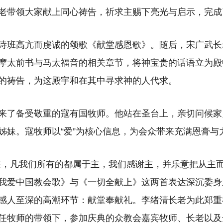
老带领大家献上同心祷告，祈求主赐下亮光与启示，完成
诗班高亢而虔诚的颂歌《献堂感恩歌》。随后，宋广武长
摩太前书与马太福音的相关章节，将神宝贵的话语立为殿
的祷告，为这殿宇和在其中寻求神的人代求。
来了备受敬重的寇有国牧师。他站在圣台上，亲切问候家
姊妹。寇牧师以“爱”为核心信息，为会众带来充满恩膏与
来，凡我们所有的都属于主，我们感谢主，并乐意把从主而
我爱中国教会歌》与《一切全献上》这两首表达深沉委身
感人至深的高潮环节：献堂奉献礼。李绪清长老为此郑重
任牧师的带领下，参加庆典的众教会嘉宾牧师、长老以及