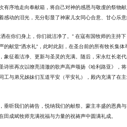
次有序地走向奉献箱，将自己对神的感恩与敬虔的祭物献
着感动的泪光，充分彰显了神家儿女同心合意、甘心乐意
水洒在你们身上，你们就洁净了。” 在寇有国牧师的主持
严的献堂“洒水礼”，此时此刻，在圣台前的所有牧长集体举
，象征着洁净、更新与圣灵的充满。随后，宋永红长老代
圣诗班再次以嘹亮清澈的歌声高声颂扬《哈利路亚》，将
同工与弟兄姊妹们互道平安（平安礼），殿内充满了在主
，垂听我们的祷告，悦纳我们的献祭。蒙主丰盛的恩典与
在田成斌牧师充满祝福与力量的祝祷声中圆满礼成。