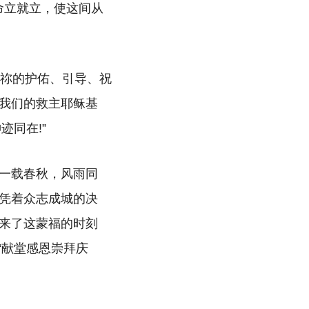
命立就立，使这间从
历祢的护佑、引导、祝
我们的救主耶稣基
迹同在!”
一载春秋，风雨同
凭着众志成城的决
来了这蒙福的时刻
“献堂感恩崇拜庆