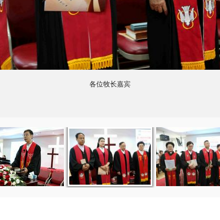
各位牧长嘉宾