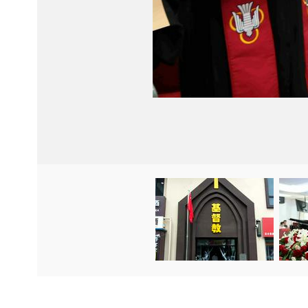
Item
Item
3
3
of
of
28
28