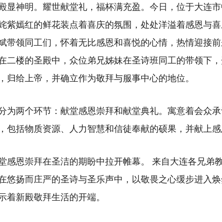
殿显神明。耀世献堂礼，福杯满充盈。今日，位于大连市
姹紫嫣红的鲜花装点着喜庆的氛围，处处洋溢着感恩与喜
斌带领同工们，怀着无比感恩和喜悦的心情，热情迎接前
在二楼的圣殿中，众位弟兄姊妹在圣诗班同工的带领下，
，归给上帝，并确立作为敬拜与服事中心的地位。
分为两个环节：献堂感恩崇拜和献堂典礼。寓意着会众承
，包括物质资源、人力智慧和信徒奉献的硕果，并献上感
堂感恩崇拜在圣洁的期盼中拉开帷幕。 来自大连各兄弟
在悠扬而庄严的圣诗与圣乐声中，以敬畏之心缓步进入焕
示着新殿敬拜生活的开端。