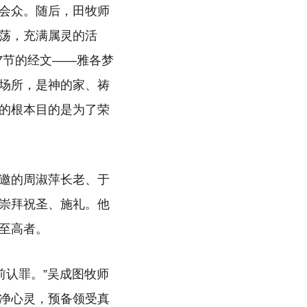
会众。随后，田牧师
荡，充满属灵的活
7节的经文——雅各梦
场所，是神的家、祷
的根本目的是为了荣
邀的周淑萍长老、于
崇拜祝圣、施礼。他
至高者。
前认罪。”吴成图牧师
净心灵，预备领受真