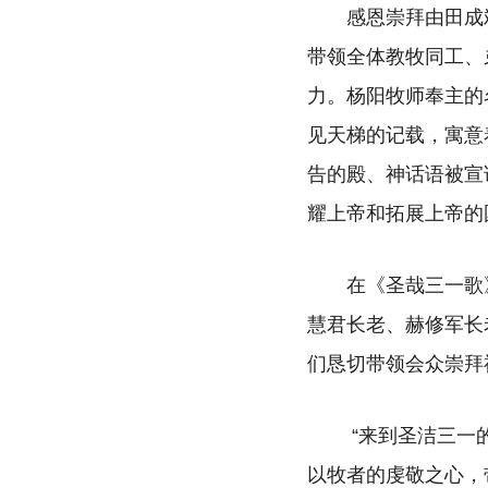
感恩崇拜由田成
带领全体教牧同工、
力。杨阳牧师奉主的
见天梯的记载，寓意
告的殿、神话语被宣
耀上帝和拓展上帝的
在《圣哉三一歌
慧君长老、赫修军长
们恳切带领会众崇拜
“来到圣洁三一
以牧者的虔敬之心，