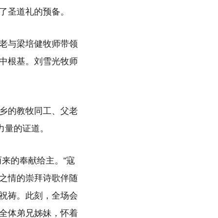
了圣道礼的预备。
老与梁培健牧师带领
中根基。刘雪光牧师
乡的教牧同工、父老
力量的证道。
来的奉献给主。”寇
之情的崇拜诗歌伴随
祝祷。此刻，全场会
全体弟兄姊妹，怀着