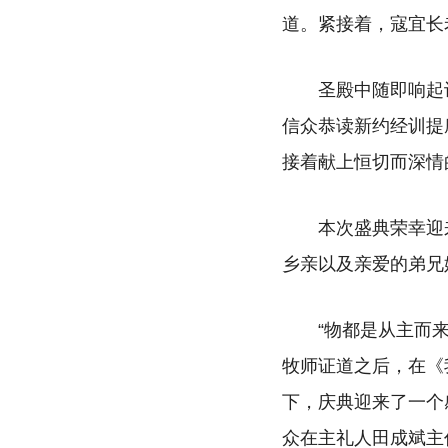
道。紧接着，寇宜长
圣殿中随即响起
信众恭读新约经训提
接着献上恒切而深情
本次盛典荣幸迎
乡亲以及亲爱的弟兄
“物都是从主而
牧师证道之后，在《
下，庆典迎来了一个
众在主礼人田成斌主