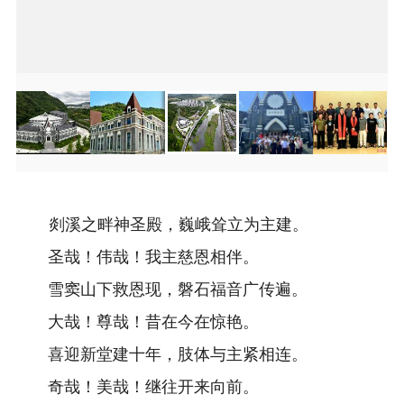
Item
Item
3
3
of
of
22
22
剡溪之畔神圣殿，巍峨耸立为主建。
圣哉！伟哉！我主慈恩相伴。
雪窦山下救恩现，磐石福音广传遍。
大哉！尊哉！昔在今在惊艳。
喜迎新堂建十年，肢体与主紧相连。
奇哉！美哉！继往开来向前。