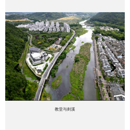
教堂与剡溪