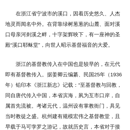
在浙江省宁波市的溪口，因着历史悠久、人杰
地灵而闻名中外。在背靠绿树葱葱的山麓、面对溪
口母亲河剡溪之畔，十字架辉映下，有一座神的圣
殿“溪口耶稣堂”，向世人昭示基督福音的大爱。
浙江的基督教传入在中国也是较早的，在元代
即有基督教传入。据姜卿云编纂、民国25年（1936
年
）
铅印本《浙江新志》记载：“至基督教与回教，
同自唐代传入中国，本省滨海，夙为互市口岸，自
属首先流被。考诸元代，温州设有掌教衙门，具见
当时教徒之盛。杭州建有规模宏伟之基督教堂，且
早载于马可孛罗之游记，故就历史言，本省对于接