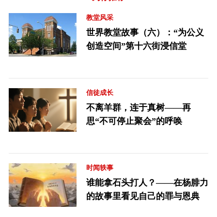
教堂风采
世界教堂故事（六）：“为公义
创造空间”第十六街浸信堂
信徒成长
不离羊群，连于真树——再
思“不可停止聚会”的呼唤
时闻轶事
谁能拿石头打人？——在杨腓力
的故事里看见自己的罪与恩典