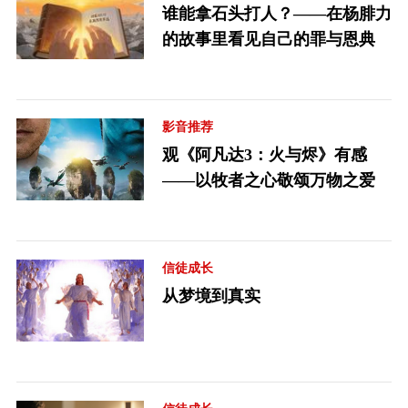
谁能拿石头打人？——在杨腓力
的故事里看见自己的罪与恩典
影音推荐
观《阿凡达3：火与烬》有感
——以牧者之心敬颂万物之爱
信徒成长
从梦境到真实