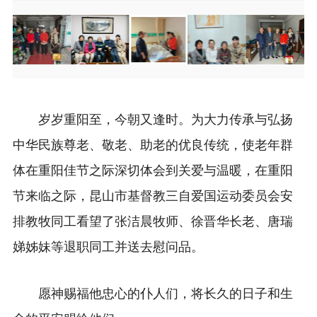
Item
Item
2
2
of
of
7
7
岁岁重阳至，今朝又逢时。为大力传承与弘扬
中华民族尊老、敬老、助老的优良传统，使老年群
体在重阳佳节之际深切体会到关爱与温暖，在重阳
节来临之际，昆山市基督教三自爱国运动委员会安
排教牧同工看望了张洁晨牧师、徐晋华长老、唐瑞
娣姊妹等退职同工并送去慰问品。
愿神赐福他忠心的仆人们，将长久的日子和生