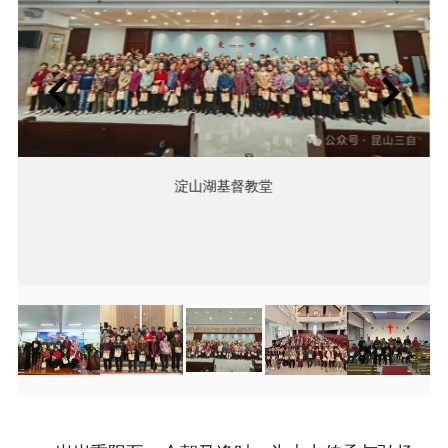
淀山湖基督教堂
Item
Item
3
3
of
of
16
16