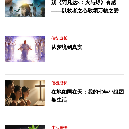
观《阿凡达3：火与烬》有感
——以牧者之心敬颂万物之爱
信徒成长
从梦境到真实
信徒成长
在地如同在天：我的七年小组团
契生活
生活感悟