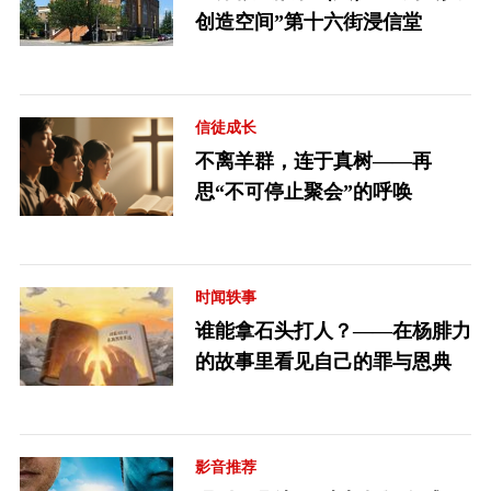
创造空间”第十六街浸信堂
信徒成长
不离羊群，连于真树——再
思“不可停止聚会”的呼唤
时闻轶事
谁能拿石头打人？——在杨腓力
的故事里看见自己的罪与恩典
影音推荐