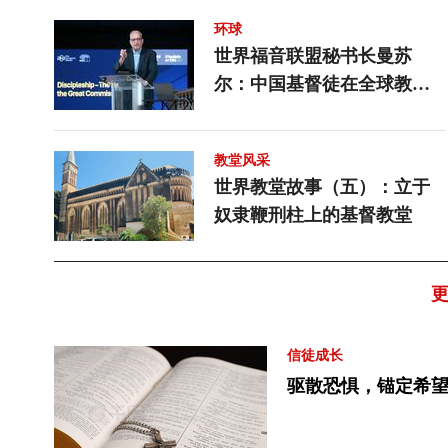
在不断变化的时代里，教会的牧养
环球
工作正面临更深层的考验。教会信
世界福音联盟秘书长曼苏
徒的属灵生命是否得到了相应的关
尔：中国基督徒在全球教会
照？还是因为缺乏牧养而暴露在风
中应有重要位置
险中？在AI浪潮下，牧者如何在科
技与信仰之间作出福音性的抉
教堂风采
择？“观察与亲历”栏目的文章谈到
世界教堂故事（五）：立于
了这些话题，欢迎点击阅读。
奴隶鞭刑柱上的基督教堂
信徒成长
驱散恐惧，锚定希望 ——