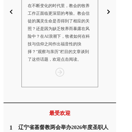
镜子，折
在不断变化的时代里，教会的牧养
10月24日至2
“观察与
工作正面临更深层的考验。教会信
联合会（World Co
述个体的
徒的属灵生命是否得到了相应的关
Churches
的处境
照？还是因为缺乏牧养而暴露在风
仰与教制世界
统到转
险中？在AI浪潮下，牧者如何在科
纳特伦举行，
的更新，
技与信仰之间作出福音性的抉
一何去何从？”
挣扎、等
择？“观察与亲历”栏目的文章谈到
个栏目汇总了
了这些话题，欢迎点击阅读。
报道，供读者
Item
1
of
3
最受欢迎
1
辽宁省基督教两会举办2026年度圣职人