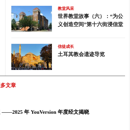
10月24日至28日，世界基督教教会
教牧同工的服侍，像一面
教堂风采
联合会（World Council of
射出当代教会的真实光影。
世界教堂故事（六）：“为公
Churches，简称世基联）第六届信
亲历”栏目的故事，不仅讲
义创造空间”第十六街浸信堂
仰与教制世界大会在埃及瓦迪艾尔
经历，更映照着今日教会
纳特伦举行，主题为“现在可见的合
——从城市到乡镇，从传
一何去何从？”本期“今日教会”第一
型，从孤独的坚守到群体
信徒成长
个栏目汇总了数篇关于此次大会的
每一条服侍的路上，都有
土耳其教会遗迹导览
报道，供读者了解大会信息。
待与恩典。
更多文章
2025 年 YouVersion 年度经文揭晓