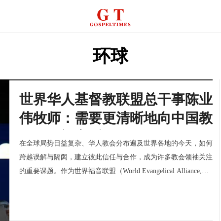
环球
世界华人基督教联盟总干事陈业
伟牧师：需要更清晰地向中国教
会介绍福音派
在全球局势日益复杂、华人教会分布遍及世界各地的今天，如何
跨越误解与隔阂，建立彼此信任与合作，成为许多教会领袖关注
的重要课题。作为世界福音联盟（World Evangelical Alliance,
WEA）首个以族群而非国家或地域为基础建立的联盟，世界华
人基督教联盟（World Chinese Christianity Alliance，WCA）自
今日教会2025.11集锦
今日教会2025.10
2023年成立以来，正尝试搭建这样一座桥梁。