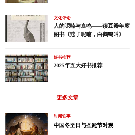
王之王》登陆香港院线
文化评论
人的呢喃与哀鸣——读豆瓣年度
图书《燕子呢喃，白鹤鸣叫》
好书推荐
2025年五大好书推荐
更多文章
时闻轶事
中国冬至日与圣诞节对观