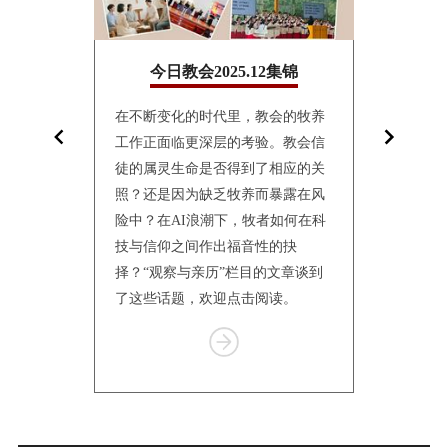
10集锦
今日教会2025.12集锦
今日教
面镜子，折
在不断变化的时代里，教会的牧养
10月24日
影。“观察与
工作正面临更深层的考验。教会信
联合会（World
仅讲述个体的
徒的属灵生命是否得到了相应的关
Church
会的处境
照？还是因为缺乏牧养而暴露在风
仰与教制世
传统到转
险中？在AI浪潮下，牧者如何在科
纳特伦举行
体的更新，
技与信仰之间作出福音性的抉
一何去何从
有挣扎、等
择？“观察与亲历”栏目的文章谈到
个栏目汇总
了这些话题，欢迎点击阅读。
报道，供读
Item
1