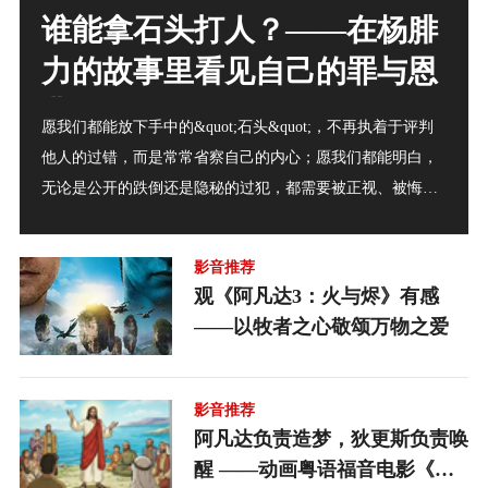
谁能拿石头打人？——在杨腓
力的故事里看见自己的罪与恩
典
愿我们都能放下手中的&quot;石头&quot;，不再执着于评判
他人的过错，而是常常省察自己的内心；愿我们都能明白，
无论是公开的跌倒还是隐秘的过犯，都需要被正视、被悔
改、被修复；愿我们在他人的故事中，不是看见可指责的污
点，而是看见自己需要恩典的本相。
影音推荐
观《阿凡达3：火与烬》有感
——以牧者之心敬颂万物之爱
影音推荐
阿凡达负责造梦，狄更斯负责唤
醒 ——动画粤语福音电影《万