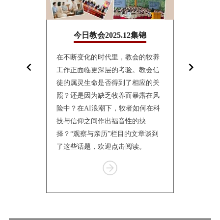
10集锦
今日教会2025.12集锦
今日教
面镜子，折
在不断变化的时代里，教会的牧养
10月24日
影。“观察与
工作正面临更深层的考验。教会信
联合会（World
仅讲述个体的
徒的属灵生命是否得到了相应的关
Church
会的处境
照？还是因为缺乏牧养而暴露在风
仰与教制世
传统到转
险中？在AI浪潮下，牧者如何在科
纳特伦举行
体的更新，
技与信仰之间作出福音性的抉
一何去何从
有挣扎、等
择？“观察与亲历”栏目的文章谈到
个栏目汇总
了这些话题，欢迎点击阅读。
报道，供读
Item
1