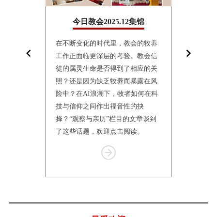
10集锦
今日教会2025.12集锦
今日教
面镜子，折
在不断变化的时代里，教会的牧养
10月24日
影。“观察与
工作正面临更深层的考验。教会信
联合会（World
仅讲述个体的
徒的属灵生命是否得到了相应的关
Church
会的处境
照？还是因为缺乏牧养而暴露在风
仰与教制世
传统到转
险中？在AI浪潮下，牧者如何在科
纳特伦举行
体的更新，
技与信仰之间作出福音性的抉
一何去何从
有挣扎、等
择？“观察与亲历”栏目的文章谈到
个栏目汇总
了这些话题，欢迎点击阅读。
报道，供读
Item
1
of