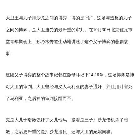
大卫王与儿子押沙龙之间的博弈，博的是“命”，这场与造反的儿子
之间的博弈，是大卫遭受的最严重的审判。在
10
月
30
日北京缸瓦市
堂青年聚会上，孙乃木传道生动地讲述了这个父子博弈的悲剧故
事。
这段父子博弈的整个故事记载在撒母耳记下
14-18
章，这场博弈是神
对大卫的审判。大卫曾经与义人乌利亚的妻子通奸，并且用计害死
了乌利亚，之后神的审判接踵而至。
先是大儿子暗嫩强奸了女儿他玛，接着是三子押沙龙借机杀了暗
嫩，之后更严重的是押沙龙造反，还与大卫的妃嫔同寝。