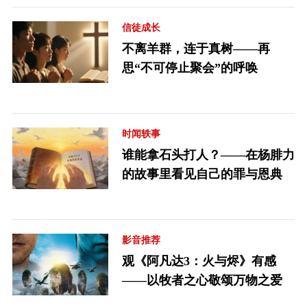
信徒成长
不离羊群，连于真树——再
思“不可停止聚会”的呼唤
时闻轶事
谁能拿石头打人？——在杨腓力
的故事里看见自己的罪与恩典
影音推荐
观《阿凡达3：火与烬》有感
——以牧者之心敬颂万物之爱