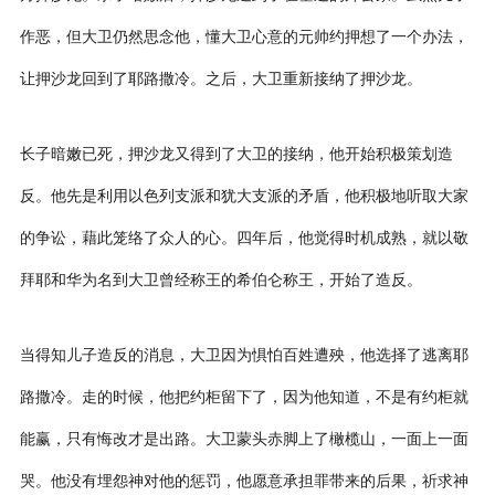
作恶，但大卫仍然思念他，懂大卫心意的元帅约押想了一个办法，
让押沙龙回到了耶路撒冷。之后，大卫重新接纳了押沙龙。
长子暗嫩已死，押沙龙又得到了大卫的接纳，他开始积极策划造
反。他先是利用以色列支派和犹大支派的矛盾，他积极地听取大家
的争讼，藉此笼络了众人的心。四年后，他觉得时机成熟，就以敬
拜耶和华为名到大卫曾经称王的希伯仑称王，开始了造反。
当得知儿子造反的消息，大卫因为惧怕百姓遭殃，他选择了逃离耶
路撒冷。走的时候，他把约柜留下了，因为他知道，不是有约柜就
能赢，只有悔改才是出路。大卫蒙头赤脚上了橄榄山，一面上一面
哭。他没有埋怨神对他的惩罚，他愿意承担罪带来的后果，祈求神