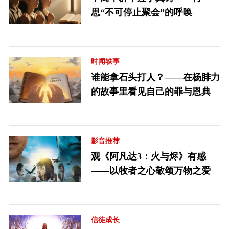
思“不可停止聚会”的呼唤
时闻轶事
谁能拿石头打人？——在杨腓力
的故事里看见自己的罪与恩典
影音推荐
观《阿凡达3：火与烬》有感
——以牧者之心敬颂万物之爱
信徒成长