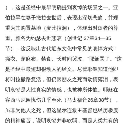
），这是圣经中最早明确提到哀悼的场景之一。亚
伯拉罕在妻子撒拉去世后，表现出深切悲痛，并郑
重为其购置墓地（麦比拉洞），体现出对逝者的尊
重。雅各为约瑟去世悲哀（创世记 37章34—35
节），这反映出古代近东文化中常见的哀悼方式：
撕衣、穿麻布、禁食、长时间哭泣。“耶稣哭了。”这
是圣经中最短却很动人的经文。尽管耶稣知道他即
将叫拉撒路复活，但仍因朋友之死而动情落泪，表
明哀恸是人性真实的情感，也被神所体恤。耶稣在
客西马尼园忧伤几乎至死（马太福音26章38节），
虽非为他人之死，但这显示连救主基督也经历极度
的精神痛苦，说明哀恸并非软弱，而是人类共有的