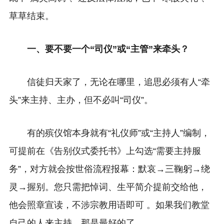
草草结束。
一、要不要一个“司仪”或“主管”来牵头？
信徒归天家了，无论在哪里，追思必须有人“牵
头”来主持、主办，但不必叫“司仪”。
有的殡仪馆本身就有“礼仪师”或“主持人”编制，
可提前在《告别仪式委托书》上勾选“需要主持服
务”，对方就会按世俗流程报幕：默哀→三鞠躬→绕
灵→握别。您只需把悼词、生平简介提前交给他，
他会照章宣读，不涉宗教用语即可 。
如果我们教堂
自己的人来主持，那是最好的了。