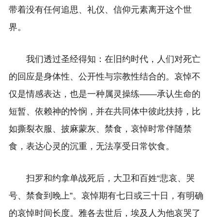
带着没有任何追思、礼仪、信仰元素离开这个世
界。
我们透过圣经得知：在旧约时代，人们对死亡
的回应是身体性、公开性与宗教性结合的。哀悼不
仅是情感表达，也是一种属灵操练——承认生命的
短暂、依赖神的怜悯，并在共同体中彼此扶持，比
如撕裂衣服、披麻蒙灰、禁食，哀悼时常伴随禁
食，表达心灵的沉重，无法享受日常饮食。
扫罗和约拿单战死后，大卫和百姓“悲哀、哭
号、禁食到晚上”。哀悼期有七日或三十日，有明确
的哀悼时间长度。雅各去世后，埃及人为他哀哭了