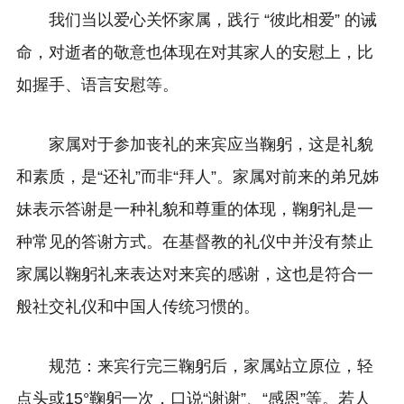
我们当以爱心关怀家属，践行 “彼此相爱” 的诫
命，对逝者的敬意也体现在对其家人的安慰上，比
如握手、语言安慰等。
家属对于参加丧礼的来宾应当鞠躬，这是礼貌
和素质，是“还礼”而非“拜人”。
家属对前来的弟兄姊
妹表示答谢是一种礼貌和尊重的体现，鞠躬礼是一
种常见的答谢方式。在基督教的礼仪中并没有禁止
家属以鞠躬礼来表达对来宾的感谢，这也是符合一
般社交礼仪和中国人传统习惯的。
规范：来宾行完三鞠躬后，家属站立原位，轻
点头或15°鞠躬一次，口说“谢谢”、“感恩”等。
若人