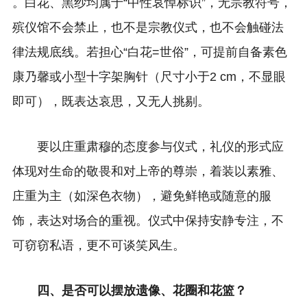
。
白花、黑纱均属于“中性哀悼标识”，无宗教符号，
殡仪馆不会禁止，也不是宗教仪式，也不会触碰法
律法规底线。
若担心“白花=世俗”，可提前自备素色
康乃馨或小型十字架胸针（尺寸小于2 cm，不显眼
即可），既表达哀思，又无人挑剔。
要以庄重肃穆的态度参与仪式，礼仪的形式应
体现对生命的敬畏和对上帝的尊崇，着装以素雅、
庄重为主（如深色衣物），避免鲜艳或随意的服
饰，表达对场合的重视。仪式中保持安静专注，不
可窃窃私语，更不可谈笑风生。
四、是否可以摆放遗像、花圈和花篮？