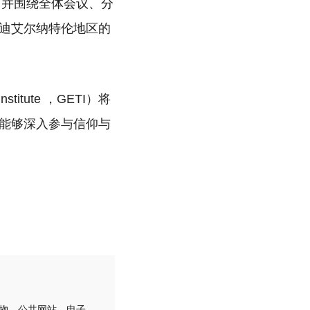
，并围绕全体会议、分
迪艾尔纳特伦地区的
stitute ，GETI）将
能够深入参与信仰与
刊物、公共网站、电子