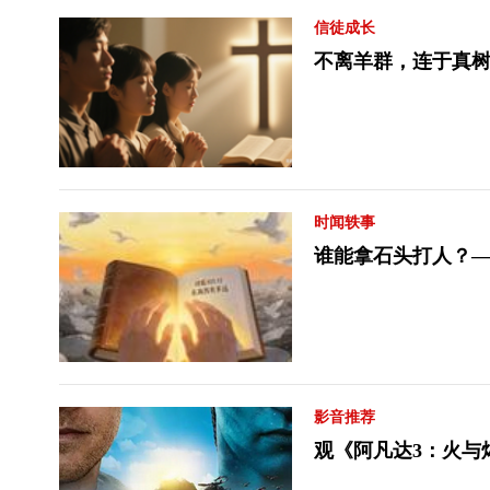
信徒成长
不离羊群，连于真树
时闻轶事
谁能拿石头打人？
影音推荐
观《阿凡达3：火与