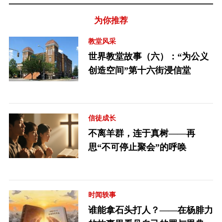
为你推荐
教堂风采
世界教堂故事（六）：“为公义
创造空间”第十六街浸信堂
信徒成长
不离羊群，连于真树——再
思“不可停止聚会”的呼唤
时闻轶事
谁能拿石头打人？——在杨腓力