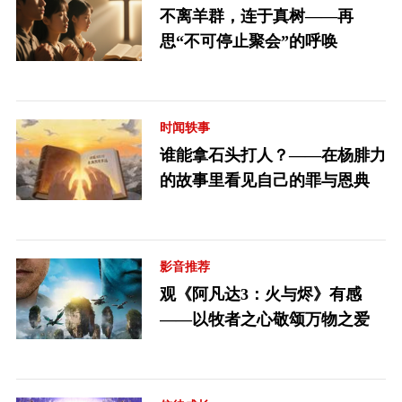
不离羊群，连于真树——再
思“不可停止聚会”的呼唤
时闻轶事
谁能拿石头打人？——在杨腓力
的故事里看见自己的罪与恩典
影音推荐
观《阿凡达3：火与烬》有感
——以牧者之心敬颂万物之爱