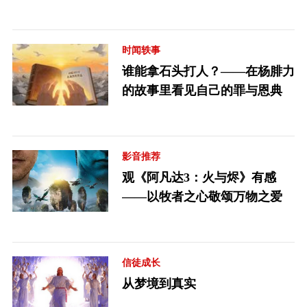
时闻轶事
谁能拿石头打人？——在杨腓力
的故事里看见自己的罪与恩典
影音推荐
观《阿凡达3：火与烬》有感
——以牧者之心敬颂万物之爱
信徒成长
从梦境到真实