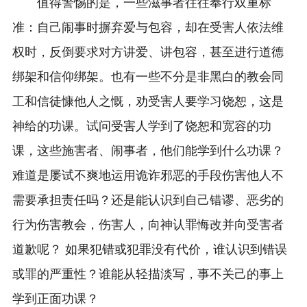
值得警惕的是，一些滋事者往往奉行双重标
准：自己闹事时摒弃爱与包容，却在受害人依法维
权时，反倒要求对方讲爱、讲包容，甚至进行道德
绑架和信仰绑架。也有一些不分是非黑白的教会同
工和信徒慷他人之慨，劝受害人要学习饶恕，这是
神给的功课。试问受害人学到了饶恕和宽容的功
课，这些施害者、闹事者，他们能学到什么功课？
难道是屡试不爽地运用诡诈邪恶的手段伤害他人不
需要承担责任吗？还是能认识到自己错谬、恶劣的
行为伤害教会，伤害人，向神认罪悔改并向受害者
道歉呢？ 如果犯错或犯罪没有代价，谁认识到错误
或罪的严重性？谁能从轻描淡写，事不关己的事上
学到正面功课？