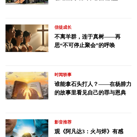
信徒成长
不离羊群，连于真树——再
思“不可停止聚会”的呼唤
时闻轶事
谁能拿石头打人？——在杨腓力
的故事里看见自己的罪与恩典
影音推荐
观《阿凡达3：火与烬》有感