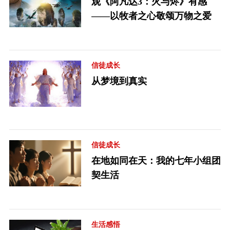
观《阿凡达3：火与烬》有感
——以牧者之心敬颂万物之爱
信徒成长
从梦境到真实
信徒成长
在地如同在天：我的七年小组团
契生活
生活感悟