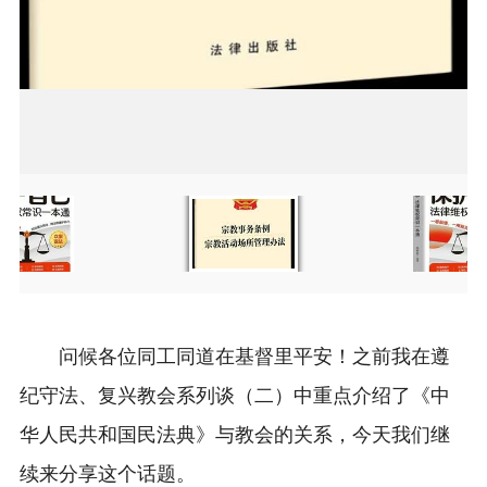
Item
Item
2
2
of
of
2
2
问候各位同工同道在基督里平安！之前我在
遵
纪守法、复兴教会系列谈（二）
中重点介绍了《中
华人民共和国民法典》与教会的关系，今天我们继
续来分享这个话题。